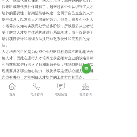
今天，咸阳代缴社保谈一谈人才培养，感兴趣的朋友们，
快来听咸阳代缴社保讲解了，越来越多企业认识到了人才
培养的重要性，都期望能够构建一套属于自己企业的人才
培养体系，以发挥人才培养的效力。但是，很多企业对人
才培养的认知与实践尚处于起步阶段，所以很多从业者想
要了解对人才培养体系构建进行系统阐述，而不仅是关于
培训项目设计和培训方法技巧缺乏系统性和完整性的介
绍。
人才培养的目的是为达成企业战略目标源源不断地输送合
格人才，因此在进行人才培养之前必须对企业的战略目标
和当前现状进行深入了解和细致分析，找到战略目标的实
现需要具备哪些核心能力，以及承载这些核心能力的关键
岗位有哪些，才能明确人才培养的工作方向和重点。
以上就是咸阳代缴社保讲解的相关内容。
武功人力资源外包怎么样？武功劳务派遣哪家便宜？武功
首页
电话咨询
在线留言
微信咨询
劳务外包哪家好？陕西金伯乐人力资源有限公司主要提供
武功人力资源外包,武功劳务派遣,武功劳务外包,武功社保
代缴,
相关标签：
咸阳代缴社保
,
代缴社保
,
上一条：
武功劳务外包谈人才标准