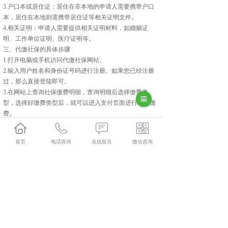
3.户口本或居住证：居住在非本地的申请人需要携带户口
本，居住在本地则需携带居住证等相关证明文件。
4.相关证明：申请人需要提供相关证明材料，如婚姻证
明、工作单位证明、医疗证明等。
三、代缴社保的具体步骤
1.打开电脑或手机访问代缴社保网站。
2.输入用户姓名和身份证号码进行注册。如果您已经注册
过，那么直接登陆即可。
3.在网站上查询社保缴费明细，查询明细后选择缴费类
型，选择好缴费类型后，就可以进入支付页面进行在线缴
费。
4.缴费完成后，保存好缴费证明，以便日后核查。
四、注意事项
首页
电话咨询
在线留言
微信咨询
1.代缴社保时需仔细核对被代缴人的个人信息和社保账号
信息。
2.注意避免网络欺诈和信息泄露。
3.注意缴纳的时限和金额，缴费时间一般应在每个月15日
之前。
4.定期关注社保政策的变化，及时了解最新政策和缴费方
式。
武功人力资源外包怎么样？武功劳务派遣哪家便宜？武功