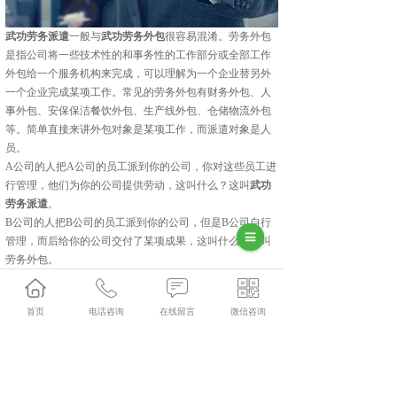
武功劳务派遣
一般与
武功劳务外包
很容易混淆。劳务外包
是指公司将一些技术性的和事务性的工作部分或全部工作
外包给一个服务机构来完成，可以理解为一个企业替另外
一个企业完成某项工作。常见的劳务外包有财务外包、人
事外包、安保保洁餐饮外包、生产线外包、仓储物流外包
等。简单直接来讲外包对象是某项工作，而派遣对象是人
员。
A公司的人把A公司的员工派到你的公司，你对这些员工进
行管理，他们为你的公司提供劳动，这叫什么？这叫
武功
劳务派遣
。
B公司的人把B公司的员工派到你的公司，但是B公司自行
管理，而后给你的公司交付了某项成果，这叫什么？这叫
劳务外包。
劳务派遣和劳务外包作为灵活用工的方式之一，无疑在实
践中为企业解决了许多用工问题。
首页
电话咨询
在线留言
微信咨询
武功人力资源外包怎么样？武功劳务派遣哪家便宜？武功
劳务外包哪家好？陕西金伯乐人力资源有限公司主要提供
武功人力资源外包,武功劳务派遣,武功劳务外包,武功社保
代缴,