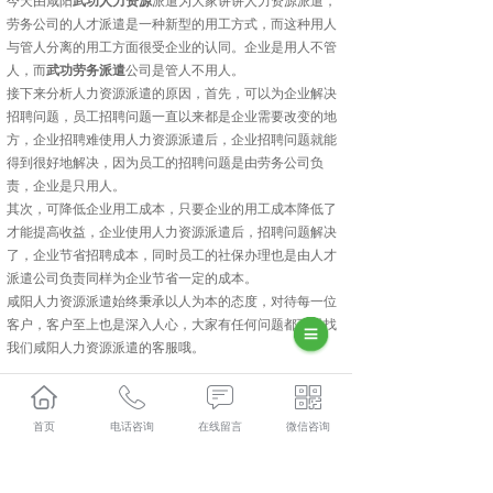
今天由咸阳
武功人力资源
派遣为大家讲讲人力资源派遣，
劳务公司的人才派遣是一种新型的用工方式，而这种用人
与管人分离的用工方面很受企业的认同。企业是用人不管
人，而
武功劳务派遣
公司是管人不用人。
接下来分析人力资源派遣的原因，首先，可以为企业解决
招聘问题，员工招聘问题一直以来都是企业需要改变的地
方，企业招聘难使用人力资源派遣后，企业招聘问题就能
得到很好地解决，因为员工的招聘问题是由劳务公司负
责，企业是只用人。
其次，可降低企业用工成本，只要企业的用工成本降低了
才能提高收益，企业使用人力资源派遣后，招聘问题解决
了，企业节省招聘成本，同时员工的社保办理也是由人才
派遣公司负责同样为企业节省一定的成本。
咸阳人力资源派遣始终秉承以人为本的态度，对待每一位
客户，客户至上也是深入人心，大家有任何问题都可以找
我们咸阳人力资源派遣的客服哦。
武功人力资源外包怎么样？武功劳务派遣哪家便宜？武功
劳务外包哪家好？陕西金伯乐人力资源有限公司主要提供
首页
电话咨询
在线留言
微信咨询
武功人力资源外包,武功劳务派遣,武功劳务外包,武功社保
代缴,