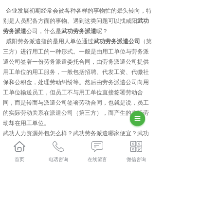
企业发展初期经常会被各种各样的事物忙的晕头转向，特
别是人员配备方面的事物。遇到这类问题可以找咸阳
武功
劳务派遣
公司，什么是
武功劳务派遣
呢？
咸阳劳务派遣指的是用人单位通过
武功劳务派遣公司
（第
三方）进行用工的一种形式。一般是由用工单位与劳务派
遣公司签署一份劳务派遣委托合同，由劳务派遣公司提供
用工单位的用工服务，一般包括招聘、代发工资、代缴社
保和公积金，处理劳动纠纷等。然后由劳务派遣公司向用
工单位输送员工，但员工不与用工单位直接签署劳动合
同，而是转而与派遣公司签署劳动合同，也就是说，员工
的实际劳动关系在派遣公司（第三方），而产生的实际劳
动却在用工单位。
武功人力资源外包怎么样？武功劳务派遣哪家便宜？武功
劳务外包哪家好？陕西金伯乐人力资源有限公司主要提供
武功人力资源外包,武功劳务派遣,武功劳务外包,武功社保
首页
电话咨询
在线留言
微信咨询
代缴,
相关标签：
咸阳劳务派遣
,
咸阳劳务外包
,
咸阳人力资源外
包
,