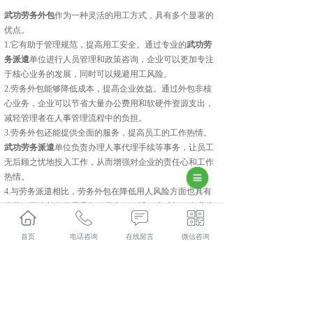
武功劳务外包
作为一种灵活的用工方式，具有多个显著的
优点。
1.它有助于管理规范，提高用工安全。通过专业的
武功劳
务派遣
单位进行人员管理和政策咨询，企业可以更加专注
于核心业务的发展，同时可以规避用工风险。
2.劳务外包能够降低成本，提高企业效益。通过外包非核
心业务，企业可以节省大量办公费用和软硬件资源支出，
减轻管理者在人事管理流程中的负担。
3.劳务外包还能提供全面的服务，提高员工的工作热情。
武功劳务派遣
单位负责办理人事代理手续等事务，让员工
无后顾之忧地投入工作，从而增强对企业的责任心和工作
热情。
4.与劳务派遣相比，劳务外包在降低用人风险方面也具有
优势。用人单位无需承担连带责任，进一步减轻了企业的
法律负担。
武功人力资源外包怎么样？武功劳务派遣哪家便宜？武功
首页
电话咨询
在线留言
微信咨询
劳务外包哪家好？陕西金伯乐人力资源有限公司主要提供
武功人力资源外包,武功劳务派遣,武功劳务外包,武功社保
代缴,
相关标签：
劳务外包
,
劳务派遣
,
人力资源外包
,