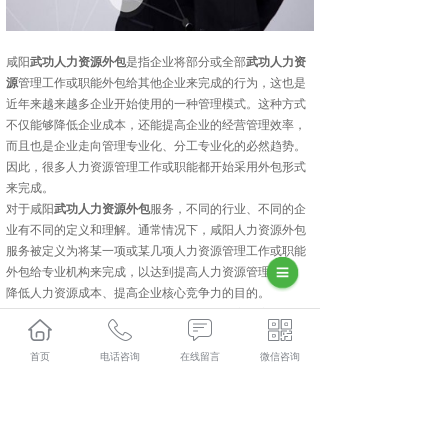
咸阳
武功人力资源外包
是指企业将部分或全部
武功人力资
源
管理工作或职能外包给其他企业来完成的行为，这也是
近年来越来越多企业开始使用的一种管理模式。这种方式
不仅能够降低企业成本，还能提高企业的经营管理效率，
而且也是企业走向管理专业化、分工专业化的必然趋势。
因此，很多人力资源管理工作或职能都开始采用外包形式
来完成。
对于咸阳
武功人力资源外包
服务，不同的行业、不同的企
业有不同的定义和理解。通常情况下，咸阳人力资源外包
服务被定义为将某一项或某几项人力资源管理工作或职能
外包给专业机构来完成，以达到提高人力资源管理效率、
降低人力资源成本、提高企业核心竞争力的目的。
武功人力资源外包怎么样？武功劳务派遣哪家便宜？武功
劳务外包哪家好？陕西金伯乐人力资源有限公司主要提供
武功人力资源外包,武功劳务派遣,武功劳务外包,武功社保
首页
电话咨询
在线留言
微信咨询
代缴,
相关标签：
咸阳人力资源外包
,
咸阳劳务派遣
,
咸阳劳务外