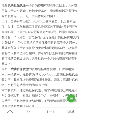
‌咸阳
武功社保代缴
一个月的费用可能在千元以上‌，具体费
用取决于多个因素，包括缴费基数、缴费比例以及是否包
含公积金等。以下是一些具体城市的例子：
天津‌：自2024年8月起，天津职工基本养老、职工基本医
疗、失业、工伤和职工生育保险费基数下限由4751元调整
为5013元，上限由23757元调整为25065元。以最低缴费基
数计算，个人部分（养老保险+医疗保险）的社保费用大约
为501.3元，单位需要承担的社保费用将远高于个人部分，
具体金额取决于各项保险的缴费比例和缴费基数。总费用
若将个人和单位部分相加，并考虑到其他可能的保险项目
和可能的公积金缴纳，天津社保一个月的总费用可能在千
元以上。
苏州‌：
武功社保代缴
的费用包括服务费用、社保缴纳费
用、手续费用。服务费为49.9元/月/人，以苏州社保最低基
数为例，其社保缴纳费用为1586.89元。因此，苏州社保代
缴一个月的总费用大约为1636.79元‌。
南宁‌和‌杭州‌：通过易社保代缴，南宁和杭州的社保费用分
别为69.9元/月（社保）和39.9元/月（公积金），但这是服
务费用，不包括社保缴纳费用，实际缴纳费用需要根据具
体的缴费基数和比例计算‌。
这些费用仅供参考，实际费用可能会根据具体的缴费基