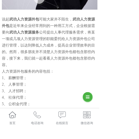
说起
武功人力资源外包
可能大家并不陌生，
武功人力资源
外包
是近年来企业经常用到的一种用工方式，企业根据需
要向
武功人力资源服务
公司提出人事代理服务需求，将某
一项或几项人力资源管理的职能委托给人力资源外包公司
进行管理，以达到降低人力成本，提高企业管理效率的目
的。然而，很多朋友并不清楚人力资源外包都包含那些内
容，接下来，我们就一起看看人力资源外包都包含那些内
容。
人力资源外包服务的内容包括：
1、 薪酬管理；
2、 人事管理；
3、 人才招聘；
4、 社保代理；
5、 公积金代理；
6、 代发工资等涉及人力资源服务的各个模块。
通过以上介绍我们对人力资源外包服务有了一个大致的了
首页
电话咨询
在线留言
微信咨询
解，有需要这方面服务的客户可来电咨询我们。
武功人力资源外包怎么样？武功劳务派遣哪家便宜？武功
劳务外包哪家好？陕西金伯乐人力资源有限公司主要提供