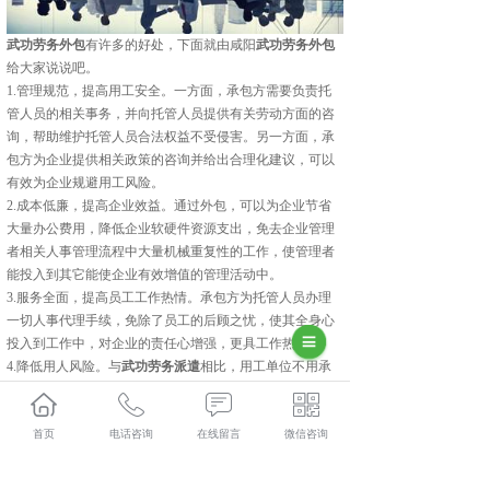
武功劳务外包
有许多的好处，下面就由咸阳
武功劳务外包
给大家说说吧。
1.管理规范，提高用工安全。一方面，承包方需要负责托
管人员的相关事务，并向托管人员提供有关劳动方面的咨
询，帮助维护托管人员合法权益不受侵害。另一方面，承
包方为企业提供相关政策的咨询并给出合理化建议，可以
有效为企业规避用工风险。
2.成本低廉，提高企业效益。通过外包，可以为企业节省
大量办公费用，降低企业软硬件资源支出，免去企业管理
者相关人事管理流程中大量机械重复性的工作，使管理者
能投入到其它能使企业有效增值的管理活动中。
3.服务全面，提高员工工作热情。承包方为托管人员办理
一切人事代理手续，免除了员工的后顾之忧，使其全身心
投入到工作中，对企业的责任心增强，更具工作热情。
4.降低用人风险。与
武功劳务派遣
相比，用工单位不用承
担连带责任。
以上就是咸阳劳务外包给大家科普的劳务外包的好处，咸
首页
电话咨询
在线留言
微信咨询
阳劳务外包感谢大家的阅读。
武功人力资源外包怎么样？武功劳务派遣哪家便宜？武功
劳务外包哪家好？陕西金伯乐人力资源有限公司主要提供