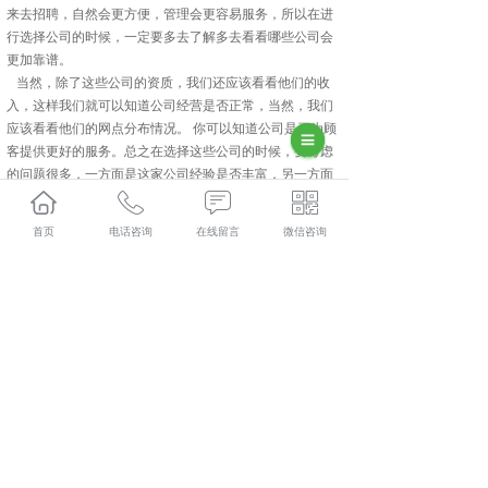
来去招聘，自然会更方便，管理会更容易服务，所以在进
行选择公司的时候，一定要多去了解多去看看哪些公司会
更加靠谱。
当然，除了这些公司的资质，我们还应该看看他们的收
入，这样我们就可以知道公司经营是否正常，当然，我们
应该看看他们的网点分布情况。 你可以知道公司是否为顾
客提供更好的服务。总之在选择这些公司的时候，要考虑
的问题很多，一方面是这家公司经验是否丰富，另一方面
还要看他的实际运作能力是如何的，因为很多工作是比较
复杂，如果是家公司经验并不丰富的话，将会比较糟糕
首页
电话咨询
在线留言
微信咨询
哦。所以在选择上一定要慎重选择。
武功人力资源外包怎么样？武功劳务派遣哪家便宜？武功
劳务外包哪家好？陕西金伯乐人力资源有限公司主要提供
武功人力资源外包,武功劳务派遣,武功劳务外包,武功社保
代缴,
相关标签：
咸阳人力资源外包
,
咸阳劳务派遣
,
咸阳劳务外
包
,
咸阳社保代缴
,
上一条：
武功岗位外包的好处？