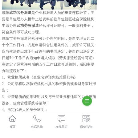
咸阳
武功劳务派遣
是企业和派遣人员的重要连接环节，主
要是单位经办人携带上述资料前往单位辖区社会保险机构
申请办理
武功劳务派遣
经营许可证即可。一般资料齐全，
符合条件即可成功办理。
咸阳市劳务派遣经营许可证办理的时间，是自受理日起二
十个工作日内，凡是申请符合法定条件的，咸阳许可机关
应当依法作出准予行政许可的书面决定，并自作出决定之
日起5个工作日内通知申请人领取《劳务派遣经营许可证》
在确定了经营许可后的五个工作日就可以领到，咸阳主要
办理流程如下：
1、营业执照或者《企业名称预先核准通知书》
2、公司章程以及验资机构出具的验资报告或者财务审计报
告；
3、经营场所的使用证明以及与开展业务相适应的办公设施
设备、信息管理系统等清单；
4、法定代表人的身份证明；
5、劳务派遣管理制度，包括劳动合同、劳动报酬、社会保
险、工作时间、休息休假、劳动纪律等与劳动者切身利益
首页
电话咨询
在线留言
微信咨询
相关的规章制度
武功人力资源外包怎么样？武功劳务派遣哪家便宜？武功