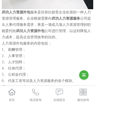
武功人力资源外包
服务是目前比较受企业欢迎的一种人力
资源管理服务。企业根据需要向
武功人力资源服务
公司提
出人事代理服务需求，将某一项或几项人力资源管理的职
能委托给
武功人力资源外包
公司进行管理，以达到降低人
力成本，提高企业管理效率的目的。
人力资源外包服务的内容包括：
1、 薪酬管理；
2、 人事管理；
3、 人才招聘；
4、 社保代理；
5、 公积金代理；
6、 代发工资等涉及人力资源服务的各个模块。
通过以上介绍我们对人力资源外包服务有了一个大致的了
解，有需要这方面服务的客户可来电咨询我们。
武功人力资源外包怎么样？武功劳务派遣哪家便宜？武功
首页
电话咨询
在线留言
微信咨询
劳务外包哪家好？陕西金伯乐人力资源有限公司主要提供
武功人力资源外包,武功劳务派遣,武功劳务外包,武功社保
代缴,
相关标签：
人力资源外包服务
,
咸阳人力资源外包
,