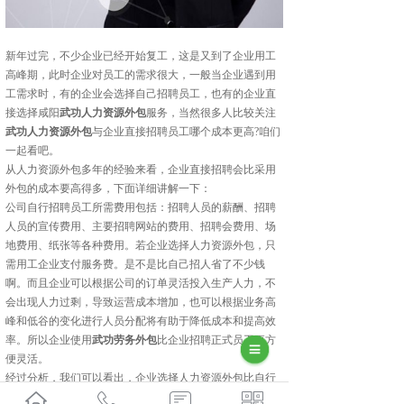
新年过完，不少企业已经开始复工，这是又到了企业用工
高峰期，此时企业对员工的需求很大，一般当企业遇到用
工需求时，有的企业会选择自己招聘员工，也有的企业直
接选择咸阳
武功人力资源外包
服务，当然很多人比较关注
武功人力资源外包
与企业直接招聘员工哪个成本更高?咱们
一起看吧。
从人力资源外包多年的经验来看，企业直接招聘会比采用
外包的成本要高得多，下面详细讲解一下：
公司自行招聘员工所需费用包括：招聘人员的薪酬、招聘
人员的宣传费用、主要招聘网站的费用、招聘会费用、场
地费用、纸张等各种费用。若企业选择人力资源外包，只
需用工企业支付服务费。是不是比自己招人省了不少钱
啊。而且企业可以根据公司的订单灵活投入生产人力，不
会出现人力过剩，导致运营成本增加，也可以根据业务高
峰和低谷的变化进行人员分配将有助于降低成本和提高效
率。所以企业使用
武功劳务外包
比企业招聘正式员工更方
便灵活。
经过分析，我们可以看出，企业选择人力资源外包比自行
招聘员工更为节约成本，因此由于订单增多，企业急需大