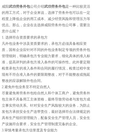
咸阳
武功劳务外包
公司介绍
武功劳务外包
是一种比较灵活
的用工方式，对于企业来说，选择了劳务外包可以在一定
程度上降低企业的用工成本、减少经营风险和管理压力等
优点。那么，企业在去选择咸阳劳务外包公司事，需要注
意什么呢？
1. 选择符合资质要求的承包方
凡外包业务中涉及资质要求的，承包方必须具备相应资
质，国有企业应针对不同的外包业务制定专项的劳务外包
管理细则，明确承包方专业能力要求，细化具体的准入标
准，提高评判的承包方准入条件的可操作性。此外要定期
检查承包方的准入条件和合同的履行情况，检查过程中发
现有不符合准入条件的要限期整改，对于不能整改或拖延
整改的应该解除外包合同。
2.避免外包业务至不特定自然人
尽量避免将劳务外包给自然人和个体工商户，避免劳务外
包主体不具备用工主体资格，最终导致劳动者与发包方成
立事实劳动关系。针对安全生产风险较大的业务，为防止
发包方承担安全生产连带责任，最好选择符合法律规定的
具有生产组织管理能力，配备安全生产管理人员，安全生
产设施符合要求，安全生产管理制度完备的企业。
3.审慎考量承包方信誉度及专业能力