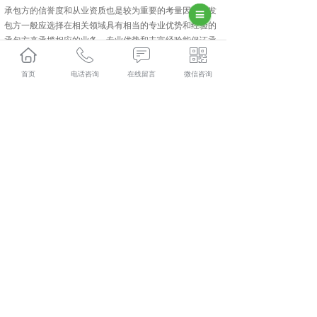
承包方的信誉度和从业资质也是较为重要的考量因素，发
包方一般应选择在相关领域具有相当的专业优势和经验的
承包方来承揽相应的业务。专业优势和丰富经验能保证承
包方按时保质保量的完成外包合同的工作任务。
首页
电话咨询
在线留言
微信咨询
武功人力资源外包怎么样？武功劳务派遣哪家便宜？武功
劳务外包哪家好？陕西金伯乐人力资源有限公司主要提供
武功人力资源外包,武功劳务派遣,武功劳务外包,武功社保
代缴,
相关标签：
咸阳人力资源外包
,
咸阳劳务派遣
,
咸阳劳务外
包
,
咸阳社保代缴
,
上一条：
武功人力资源外包都有哪些服务
下一条：
武功劳务派遣介绍劳务派遣单位职责
365系统